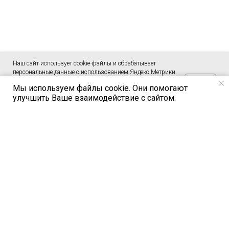
Наш сайт использует cookie-файлы и обрабатывает
персональные данные с использованием Яндекс Метрики.
OK
Это улучшает работу сайта и взаимодействие с ним.
Мы используем файлы cookie. Они помогают
Подтвердите ваше согласие, нажав кнопку ОК. Условия
улучшить Ваше взаимодействие с сайтом.
обработки персональных данных
.
МЛЗ
ГРУПП
© 2026 ООО "БИОВУД"
Политика конфиденциальности
Сайт не является публичной оффертой