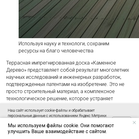
Используя науку и технологи, сохраним
ресурсы на благо человечества
Террасная импрегнированная доска «Каменное
Дерево» представляет собой результат многолетних
научных исследований и инженерных разработок,
подтвержденных патентами на изобретение. Это не
просто строительный материал, а комплексное
технологическое решение, которое устраняет
традиционные недостатки деревянных террасных
Наш сайт использует cookie-файлы и обрабатывает
покрытий.
персональные данные с использованием Яндекс Метрики.
OK
Это улучшает работу сайта и взаимодействие с ним.
Мы используем файлы cookie. Они помогают
Подтвердите ваше согласие, нажав кнопку ОК. Условия
Сочетание глубокой импрегнации, инновационного
улучшить Ваше взаимодействие с сайтом.
обработки персональных данных
.
трапециевидного профиля и специальной геометрии,