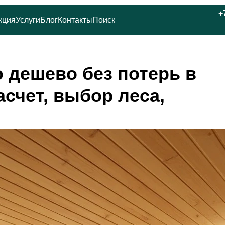
+
кция
Услуги
Блог
Контакты
Поиск
 дешево без потерь в
асчет, выбор леса,