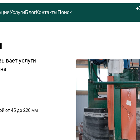
+
кция
Услуги
Блог
Контакты
Поиск
ы
ывает услуги
 на
й от 45 до 220 мм