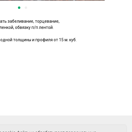
ать забеливание, торцевание,
енкой, обвязку п/п лентой.
дной толщины и профиля от 15 м. куб.
О КОМПАНИИ